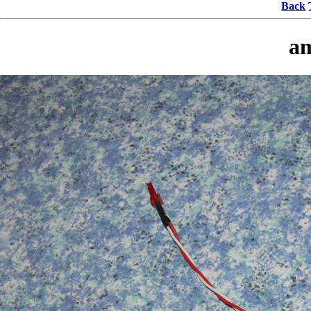
Back
a