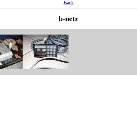
Back
b-netz