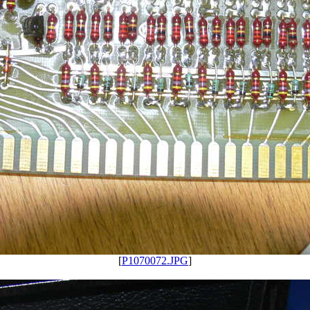
[
P1070072.JPG
]