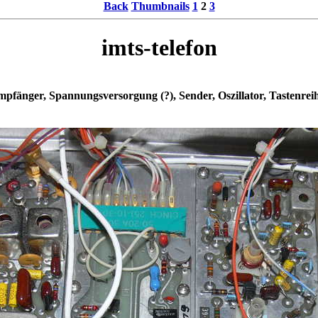
Back
Thumbnails
1
2
3
imts-telefon
pfänger, Spannungsversorgung (?), Sender, Oszillator, Tastenrei